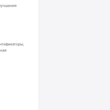
лучшения
нтификаторы,
чная