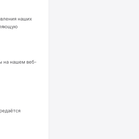
авления наших
оляющую
 на нашем веб-
ередаётся