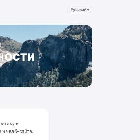
Русский ▾
ности
литику в
 на веб-сайте.