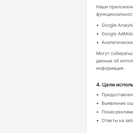
Наши приложени
функциональност
Google Analyti
Google AdMob
Аналитически
Могут собиратьс
данные об испол
информация.
4. Цели испо
Предоставлен
Выявление ош
Показ реклам
Ответы на за