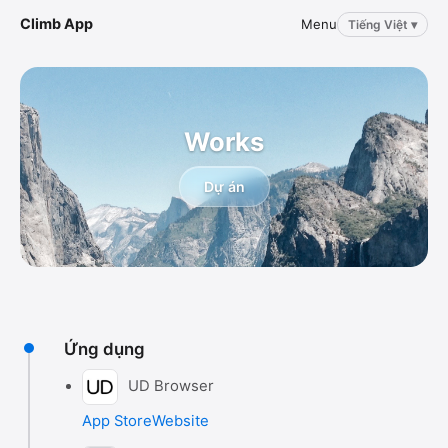
Climb App
Menu
Tiếng Việt ▾
Works
Dự án
Ứng dụng
UD Browser
App Store
Website